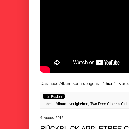
Das neue Album kann übrigens -->
hier
<-- vorb
Labels:
Album
,
Neuigkeiten
,
Two Door Cinema Club
6. August 2012
RÜCKBLICK APPLETREE G