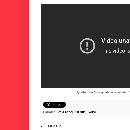
Quelle: http://www.youtube.com/wa
Labels:
Lovesong
,
Musik
,
Soko
21. Juli 2012