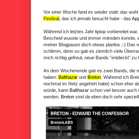
Vor einer Woche fand es wieder statt: das woh
Festival
, das ich jemals besucht habe - das
App
Während ich letztes Jahr tiptop vorbereitet war
Bescheid wusste und immer mitreden konnte, w
meiner Blogpause doch etwas planlos ;-) Das w
schlimm, denn so gab es ziemlich viele Über
mich richtig gefreut, neue Bands "entdeckt" zu
An dem Wochenende gab es zwei Bands, die mi
haben:
Balthazar
und
Breton
. Während ich Bret
nochmal im Netz angehört habe) schon eher al
würde, kann
Balthazar
schon viel besser auch m
werden.
Breton
sind da eben doch sehr speziell.